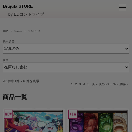
Brujula STORE
by EDコントライブ
TOP
Goods
ワンピース
表示切替：
在庫：
201件中1件～40件を表示
1
2
3
4
5
次へ
次の5ページへ
最後へ
商品一覧