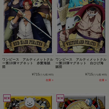
ワンピース アルティメットクル
ワンピース アルティメットクル
ー第10弾マグネット 赤髪海賊
ー第10弾マグネット 白ひげ海
団
賊団
¥715
¥715
(うち税 ¥65)
(うち税 ¥65)
在庫 ○
在庫 ○