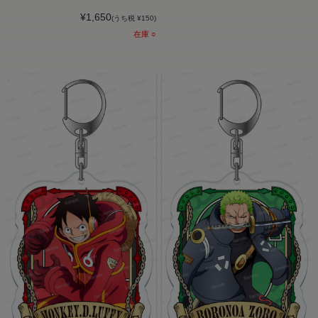
¥1,650
(うち税 ¥150)
在庫 ○