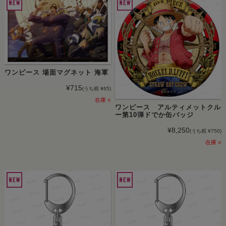
ワンピース 場面マグネット 海軍
¥715
(うち税 ¥65)
在庫 ○
ワンピース アルティメットクル
ー第10弾ドでか缶バッジ
¥8,250
(うち税 ¥750)
在庫 ○