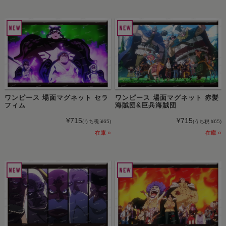
ワンピース 場面マグネット セラ
ワンピース 場面マグネット 赤髪
フィム
海賊団&巨兵海賊団
¥715
¥715
(うち税 ¥65)
(うち税 ¥65)
在庫 ○
在庫 ○