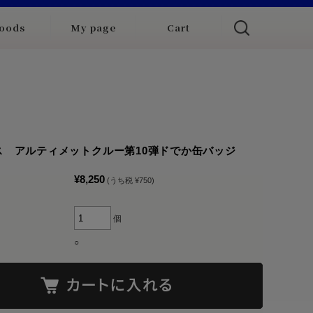
oods
My page
Cart
ス アルティメットクルー第10弾ドでか缶バッジ
¥8,250
(うち税 ¥750)
個
○