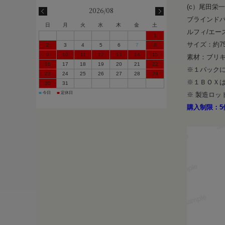
(c）尾田栄
2026/08
ブラインド
日
月
火
水
木
金
土
ルフィ/エー
1
サイズ：約7
2
3
4
5
6
7
8
9
10
11
12
13
14
15
素材：ブリキ
16
17
18
19
20
21
22
※１パック
23
24
25
26
27
28
29
※１ＢＯＸ
30
31
今日
定休日
■
■
※ 製造ロ
購入制限：5