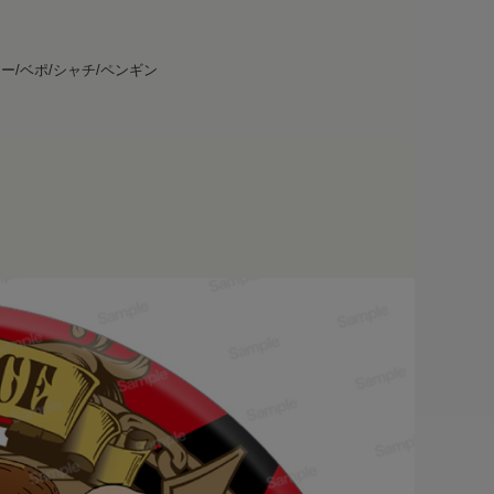
ロー/ベポ/シャチ/ペンギン