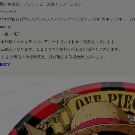
一郎／集英社・フジテレビ・東映アニメーション
パッケージ
ス/サボ/白ひげ/マルコ/シャンクス/ベックマン/ヤソップ/ルウ/キッド/キラー/
5mmφ
・紙・PET
に全15種の中からランダムアソートでいずれか１種が入っています。
は15個入となります。１ＢＯＸで全種類が揃わない場合もございます。
ットにより裏面の仕様が変更、及び混在する場合がございます。
個まで