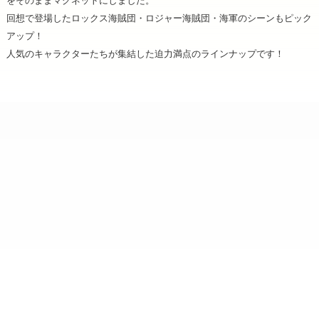
をそのままマグネットにしました。
回想で登場したロックス海賊団・ロジャー海賊団・海軍のシーンもピック
アップ！
人気のキャラクターたちが集結した迫力満点のラインナップです！
ショップ名：Brujula STORE
運営会社：イーディーコントライブ株式会社（ケセラ受注
センター）
所在地：〒102-0073 東京都千代田区九段北 4-1-3 飛栄九段北ビル6F
営業時間：月～金（土日祝日を除く）
午前10時～午後5時