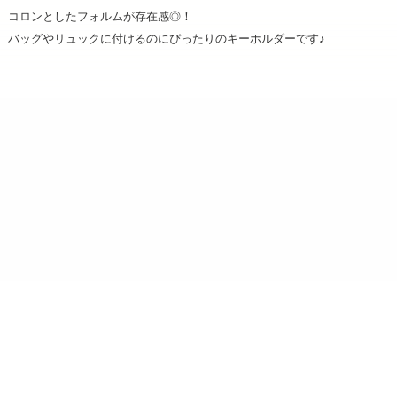
コロンとしたフォルムが存在感◎！
バッグやリュックに付けるのにぴったりのキーホルダーです♪
ショップ名：Brujula STORE
運営会社：イーディーコントライブ株式会社（ケセラ受注
センター）
所在地：〒102-0073 東京都千代田区九段北 4-1-3 飛栄九段北ビル6F
営業時間：月～金（土日祝日を除く）
午前10時～午後5時
電話番号：03-6625-5064
お問合せメールアドレス：info@brujula-store.com