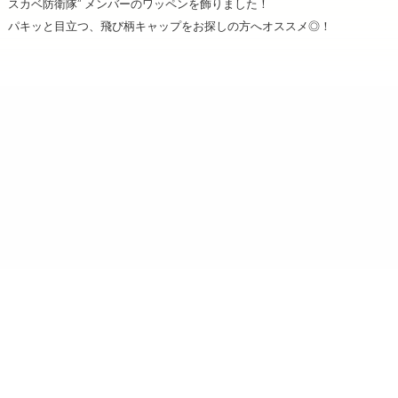
スカベ防衛隊” メンバーのワッペンを飾りました！
パキッと目立つ、飛び柄キャップをお探しの方へオススメ◎！
ショップ名：Brujula STORE
運営会社：イーディーコントライブ株式会社（ケセラ受注
センター）
所在地：〒102-0073 東京都千代田区九段北 4-1-3 飛栄九段北ビル6F
営業時間：月～金（土日祝日を除く）
午前10時～午後5時
電話番号：03-6625-5064
お問合せメールアドレス：info@brujula-store.com