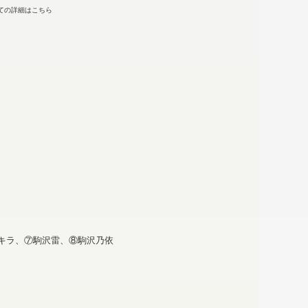
ての詳細はこちら
アキラ、⑦駒沢雷、⑧駒沢乃依