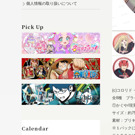
個人情報の取り扱いについて
Pick Up
(c)コロリ
全8種 ブラ
①かぐや/現
サイズ：約7
素材：ブリキ
※１パック