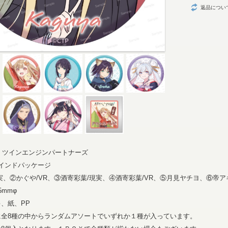
返品につい
ド・ツインエンジンパートナーズ
インドパッケージ
実、②かぐや/VR、③酒寄彩葉/現実、④酒寄彩葉/VR、⑤月見ヤチヨ、⑥帝
5mmφ
、紙、PP
に全8種の中からランダムアソートでいずれか１種が入っています。