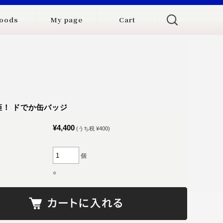
oods
My page
Cart
姫！ ドでか缶バッジ
¥4,400
(うち税 ¥400)
個
○