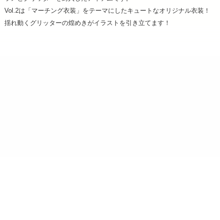
Vol.2は「マーチング衣装」をテーマにしたキュートなオリジナル衣装！
揺れ動くグリッターの煌めきがイラストを引き立てます！
ショップ名：Brujula STORE
運営会社：イーディーコントライブ株式会社（ケセラ受注
センター）
所在地：〒102-0073 東京都千代田区九段北 4-1-3 飛栄九段北ビル6F
営業時間：月～金（土日祝日を除く）
午前10時～午後5時
電話番号：03-6625-5064