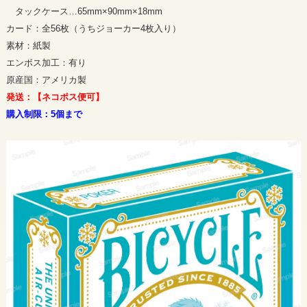
タックケース…65mm×90mm×18mm
カード：全56枚（うちジョーカー4枚入り）
素材：紙製
エンボス加工：有り
原産国：アメリカ製
発送：【ネコポス便可】
購入制限：5個まで