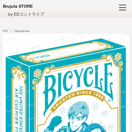
Brujula STORE
by EDコントライブ
TOP
PlayingCards