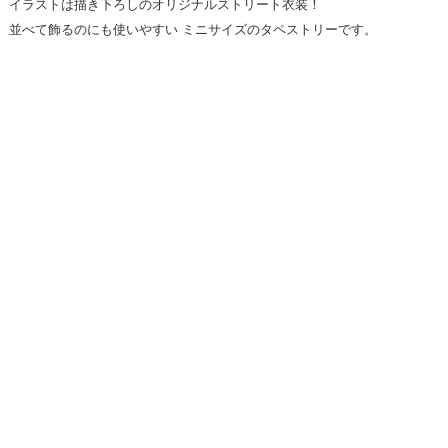
イラストは描き下ろしのオリジナルストリート衣装！
並べて飾るのにも使いやすい ミニサイズのタペストリーです。
ショップ名：Brujula STORE
運営会社：イーディーコントライブ株式会社（ケセラ受注
センター）
所在地：〒102-0073 東京都千代田区九段北 4-1-3 飛栄九段北ビル6F
営業時間：月～金（土日祝日を除く）
午前10時～午後5時
電話番号：03-6625-5064
お問合せメールアドレス：info@brujula-store.com