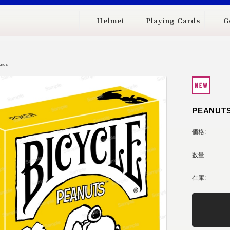
Helmet
Playing Cards
G
ards
PEANUT
価格:
数量:
在庫: