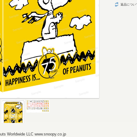
返品につい
nuts Worldwide LLC www.snoopy.co.jp