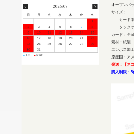
オープンパ
2026/08
サイズ：
日
月
火
水
木
金
土
カード本体…
1
タックケース
2
3
4
5
6
7
8
9
10
11
12
13
14
15
カード：全5
16
17
18
19
20
21
22
素材：紙製
23
24
25
26
27
28
29
エンボス加
30
31
今日
定休日
■
■
原産国：ア
発送：【ネ
購入制限：5