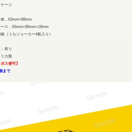
ッケージ
63mm×88mm
…65mm×90mm×18mm
6枚（うちジョーカー4枚入り）
工：有り
メリカ製
コポス便可】
個まで