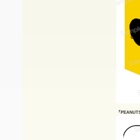
『PEANU