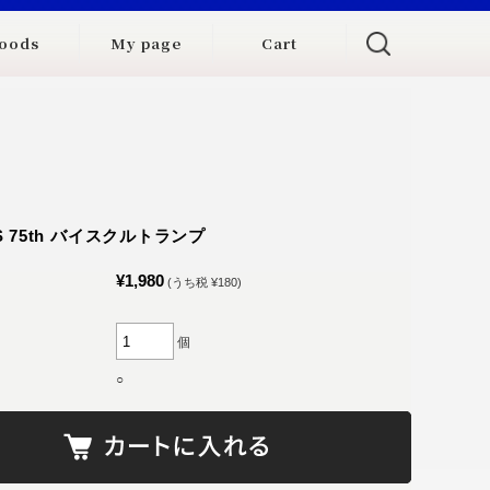
oods
My page
Cart
S 75th バイスクルトランプ
¥1,980
(うち税 ¥180)
個
○