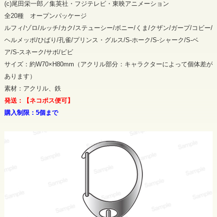
(c)尾田栄一郎／集英社・フジテレビ・東映アニメーション
全20種 オープンパッケージ
ルフィ/ゾロ/ルッチ/カク/ステューシー/ボニー/くま/クザン/ガープ/コビー/
ヘルメッポ/ひばり/孔雀/プリンス・グルス/S-ホーク/S-シャーク/S-ベ
ア/S-スネーク/サボ/ビビ
サイズ：約W70×H80mm（アクリル部分：キャラクターによって個体差が
あります）
素材：アクリル、鉄
発送：【ネコポス便可】
購入制限：5個まで