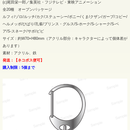
(c)尾田栄一郎／集英社・フジテレビ・東映アニメーション
全20種 オープンパッケージ
ルフィ/ゾロ/ルッチ/カク/ステューシー/ボニー/くま/クザン/ガープ/コビー/
ヘルメッポ/ひばり/孔雀/プリンス・グルス/S-ホーク/S-シャーク/S-ベ
ア/S-スネーク/サボ/ビビ
サイズ：約W70×H80mm（アクリル部分：キャラクターによって個体差が
あります）
素材：アクリル、鉄
発送：【ネコポス便可】
購入制限：5個まで