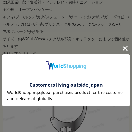
(c)尾田栄一郎／集英社・フジテレビ・東映アニメーション
全20種 オープンパッケージ
ルフィ/ゾロ/ルッチ/カク/ステューシー/ボニー/くま/クザン/ガープ/コビー/
ヘルメッポ/ひばり/孔雀/プリンス・グルス/S-ホーク/S-シャーク/S-ベ
ア/S-スネーク/サボ/ビビ
サイズ：約W70×H80mm（アクリル部分：キャラクターによって個体差が
あります）
素材：アクリル、鉄
発送：【ネコポス便可】
購入制限：5個まで