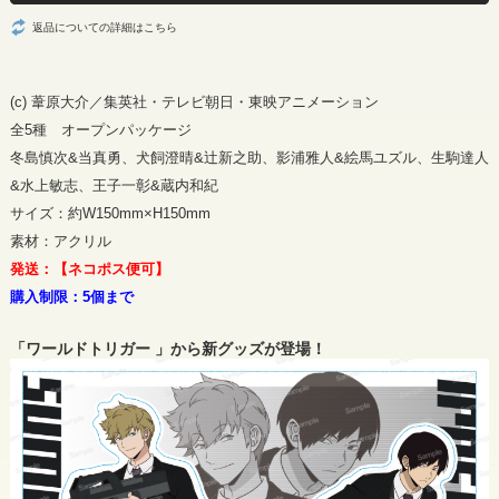
返品についての詳細はこちら
(c) 葦原大介／集英社・テレビ朝日・東映アニメーション
全5種 オープンパッケージ
冬島慎次&当真勇、犬飼澄晴&辻新之助、影浦雅人&絵馬ユズル、生駒達人
&水上敏志、王子一彰&蔵内和紀
サイズ：約W150mm×H150mm
素材：アクリル
発送：【ネコポス便可】
購入制限：5個まで
「ワールドトリガー 」から新グッズが登場！