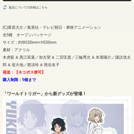
返品についての詳細はこちら
(C)葦原大介／集英社・テレビ朝日・東映アニメーション
全5種 オープンパッケージ
サイズ：約W150mm×H150mm
素材：アクリル
木虎藍 & 黒江双葉／加古望 & 二宮匡貴／三輪秀次 & 米屋陽介／諏訪洸太
郎 & 堤大地／那須玲 & 熊谷友子
発送：【ネコポス便可】
購入制限：5個まで
「ワールドトリガー」から新グッズが登場！