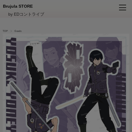
Brujula STORE
by EDコントライブ
TOP
Goods