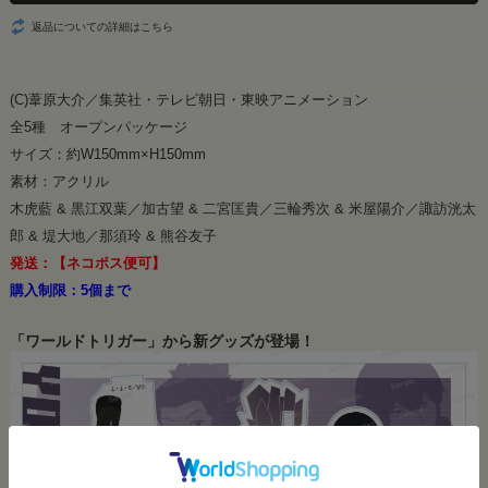
返品についての詳細はこちら
(C)葦原大介／集英社・テレビ朝日・東映アニメーション
全5種 オープンパッケージ
サイズ：約W150mm×H150mm
素材：アクリル
木虎藍 & 黒江双葉／加古望 & 二宮匡貴／三輪秀次 & 米屋陽介／諏訪洸太
郎 & 堤大地／那須玲 & 熊谷友子
発送：【ネコポス便可】
購入制限：5個まで
「ワールドトリガー」から新グッズが登場！