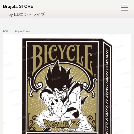
Brujula STORE
by EDコントライブ
TOP
PlayingCards