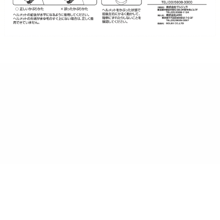
ショップ名：Brujula STORE
運営会社：イーディーコントライブ株式会社（ケセラ受注
センター）
所在地：〒102-0073 東京都千代田区九段北 4-1-3 飛栄九段北ビル6F
営業時間：月～金（土日祝日を除く）
午前10時～午後5時
電話番号：03-6625-5064