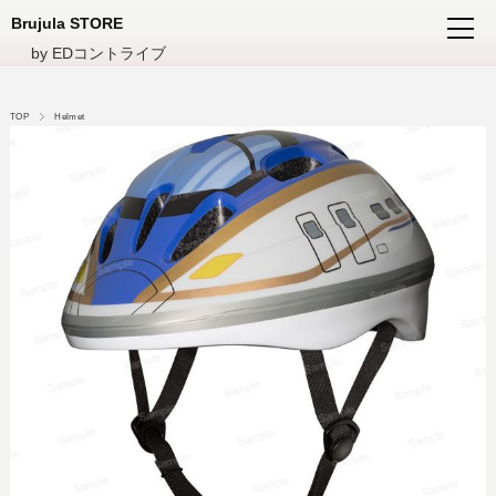
Brujula STORE
by EDコントライブ
TOP
Helmet